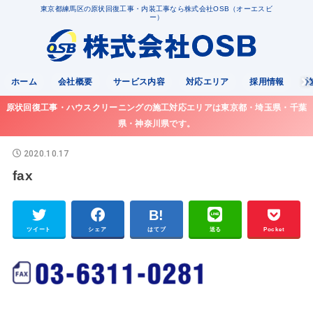
東京都練馬区の原状回復工事・内装工事なら株式会社OSB（オーエスビ
ー）
ホーム
会社概要
サービス内容
対応エリア
採用情報
原状回復工事・ハウスクリーニングの施工対応エリアは東京都・埼玉県・千葉
県・神奈川県です。
2020.10.17
fax
ツイート
シェア
はてブ
送る
Pocket